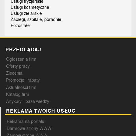
Usługi fryzjerskie
Usługi kosmetyczne
Usługi zielarskie
Zabiegi, szpitale, poradnie
Pozostałe
PRZEGLĄDAJ
Ogłoszenia firm
Oferty pracy
Zlecenia
Promocje i rabaty
Aktualności firm
Katalog firm
Artykuły - baza wiedzy
REKLAMA TWOICH USŁUG
Reklama na portalu
Darmowe strony WWW
Zamów stronę WWW