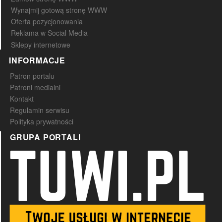
Wynajmij gotową stronę WWW
Oferta pozycjonowania
Reklama w Social Media
Sklepy internetowe
INFORMACJE
Patron portalu
Patroni medialni
Kontakt
Regulamin serwisu
Polityka prywatności
GRUPA PORTALI