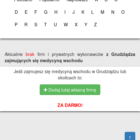
D
E
F
G
H
I
J
K
L
M
N
O
P
R
S
T
U
W
X
Y
Z
Aktualnie
brak
firm i prywatnych wykonawców
z Grudziądza
zajmujących się medycyną wschodu
Jeśli zajmujesz się medycyną wschodu w Grudziądzu lub
okolicach to:
Dodaj tutaj własną firmę
ZA DARMO!
1