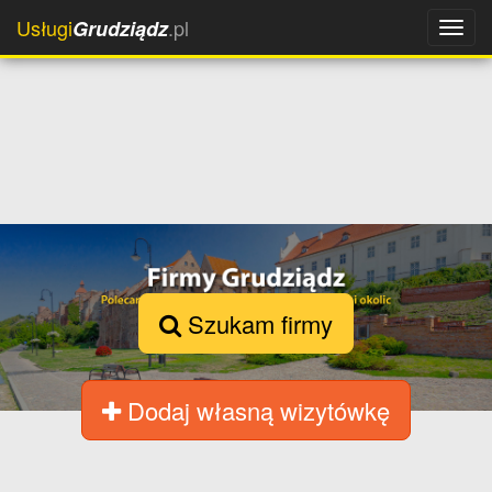
Usługi
.pl
Grudziądz
Szukam firmy
Dodaj własną wizytówkę