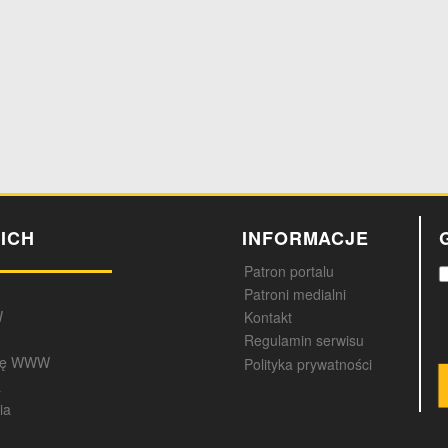
ICH
INFORMACJE
Patron portalu
Patroni medialni
W
Kontakt
Regulamin serwisu
onę WWW
Polityka prywatności
a
ia