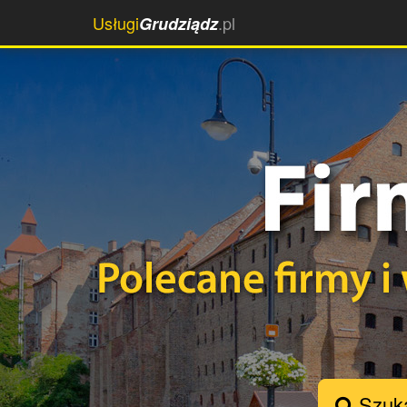
Usługi
.pl
Grudziądz
Szuka