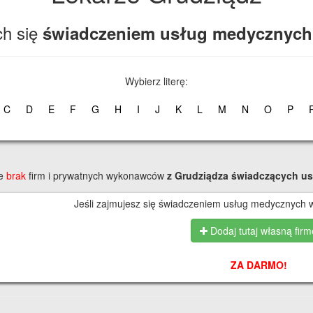
ch się
świadczeniem usług medycznych
Wybierz literę:
C
D
E
F
G
H
I
J
K
L
M
N
O
P
ie
brak
firm i prywatnych wykonawców
z Grudziądza
świadczących us
Jeśli zajmujesz się świadczeniem usług medycznych w
Dodaj tutaj własną firm
ZA DARMO!