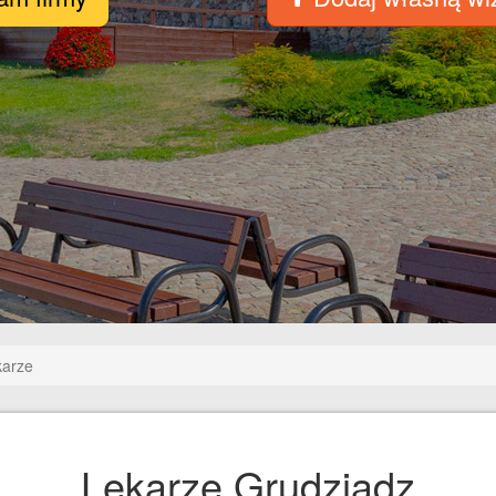
karze
Lekarze Grudziądz