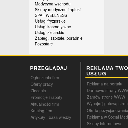
Medycyna wschodu
Sklepy medyczne i apteki
SPA I WELLNESS
Usługi fryzjerskie
Usługi kosmetyczne
Usługi zielarskie
Zabiegi, szpitale, poradnie
Pozostałe
PRZEGLĄDAJ
REKLAMA TWO
USŁUG
Ogłoszenia firm
Reklama na portalu
Oferty pracy
Darmowe strony WW
Zlecenia
Zamów stronę WWW
Promocje i rabaty
Wynajmij gotową str
Aktualności firm
Oferta pozycjonowani
Katalog firm
Reklama w Social Med
Artykuły - baza wiedzy
Sklepy internetowe