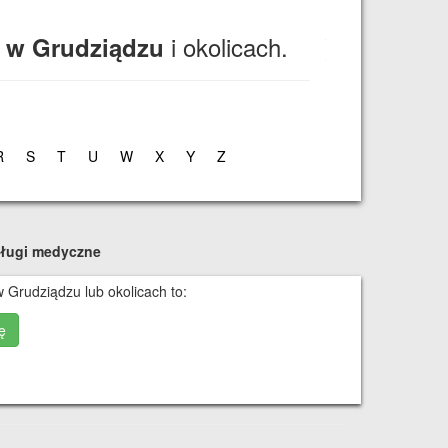
i okolicach.
 w Grudziądzu
R
S
T
U
W
X
Y
Z
ługi medyczne
 Grudziądzu lub okolicach to:
ę