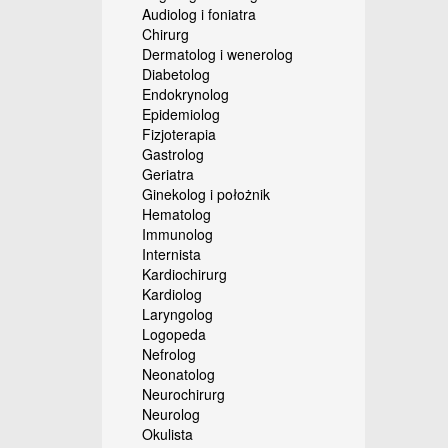
Audiolog i foniatra
Chirurg
Dermatolog i wenerolog
Diabetolog
Endokrynolog
Epidemiolog
Fizjoterapia
Gastrolog
Geriatra
Ginekolog i położnik
Hematolog
Immunolog
Internista
Kardiochirurg
Kardiolog
Laryngolog
Logopeda
Nefrolog
Neonatolog
Neurochirurg
Neurolog
Okulista