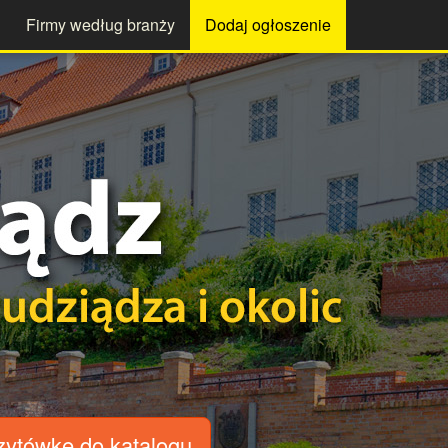
Firmy według branży
Dodaj ogłoszenie
zytówkę
do katalogu