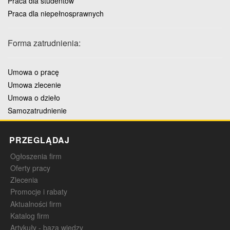
Praca dla studentów
Praca dla niepełnosprawnych
Forma zatrudnienia:
Umowa o pracę
Umowa zlecenie
Umowa o dzieło
Samozatrudnienie
PRZEGLĄDAJ
Ogłoszenia firm
Oferty pracy
Zlecenia
Promocje i rabaty
Aktualności firm
Katalog firm
Artykuły - baza wiedzy