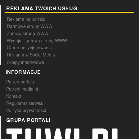
REKLAMA TWOICH USŁUG
Reklama na portalu
Darmowe strony WWW
Zamów stronę WWW
Wynajmij gotową stronę WWW
Oferta pozycjonowania
Reklama w Social Media
Sklepy internetowe
INFORMACJE
Patron portalu
Patroni medialni
Kontakt
Regulamin serwisu
Polityka prywatności
GRUPA PORTALI